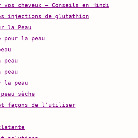
r vos cheveux – Conseils en Hindi
es injections de glutathion
ur la Peau
e pour la peau
peau
a peau
a peau
r la peau
 peau sèche
et façons de l’utiliser
clatante