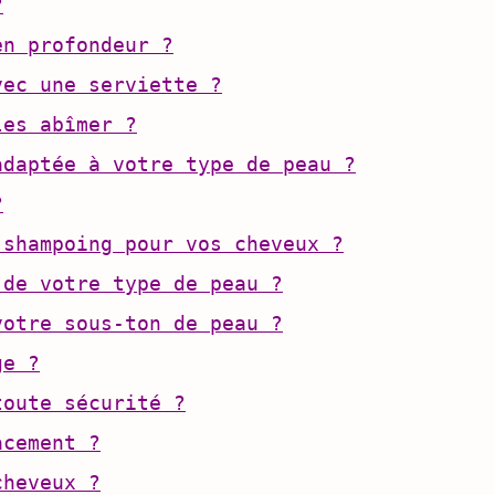
?
en profondeur ?
vec une serviette ?
les abîmer ?
adaptée à votre type de peau ?
?
-shampoing pour vos cheveux ?
 de votre type de peau ?
votre sous-ton de peau ?
ge ?
toute sécurité ?
acement ?
cheveux ?