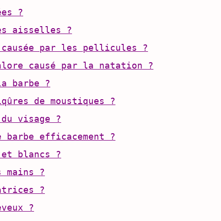
ées ?
es aisselles ?
 causée par les pellicules ?
hlore causé par la natation ?
la barbe ?
iqûres de moustiques ?
 du visage ?
e barbe efficacement ?
 et blancs ?
s mains ?
atrices ?
eveux ?