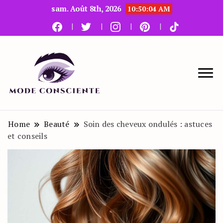
sam. Août 8th, 2026
10:50:06 AM
Le blog beauté et mode
Mode Consciente
Home
Beauté
Soin des cheveux ondulés : astuces
et conseils