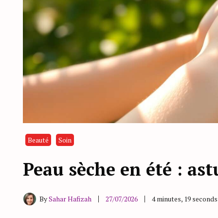
Beauté
Soin
Peau sèche en été : ast
By
Sahar Hafizah
27/07/2026
4 minutes, 19 second