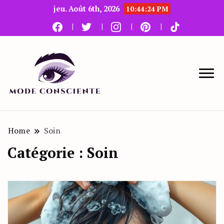
jeu. Août 6th, 2026
10:44:26 PM
Le blog beauté et mode
Mode Consciente
Home
Soin
Catégorie :
Soin