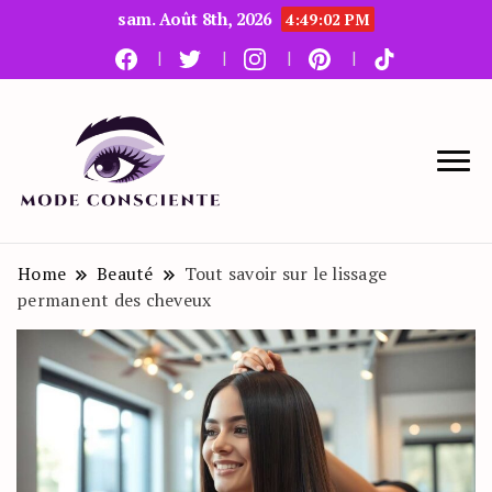
sam. Août 8th, 2026
4:49:03 PM
Le blog beauté et mode
Mode Consciente
Home
Beauté
Tout savoir sur le lissage
permanent des cheveux