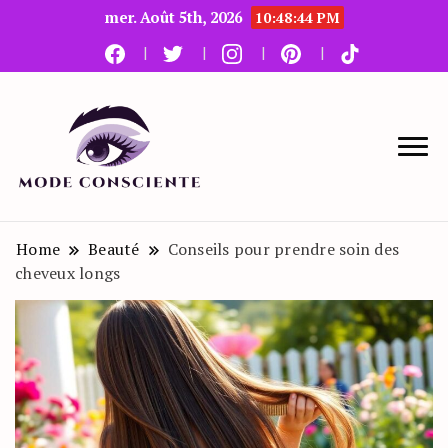
mer. Août 5th, 2026
10:48:45 PM
Le blog beauté et mode
Mode Consciente
Home
Beauté
Conseils pour prendre soin des
cheveux longs