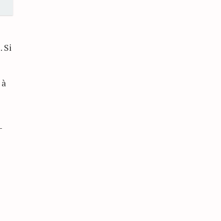
 Si
 à
-