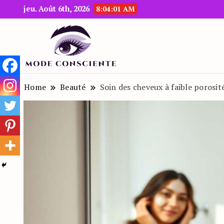
jeu. Août 6th, 2026
8:04:02 AM
Le blog beauté et mode
Mode Consciente
Home
Beauté
Soin des cheveux à faible porosi