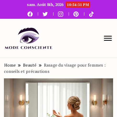
sam. Août 8th, 2026
10:54:32 PM
Le blog beauté et mode
Mode Consciente
Home
Beauté
Rasage du visage pour femmes :
conseils et précautions