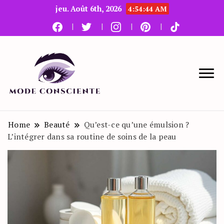
jeu. Août 6th, 2026
4:54:46 AM
Le blog beauté et mode
Mode Consciente
Home
Beauté
Qu’est-ce qu’une émulsion ?
L’intégrer dans sa routine de soins de la peau