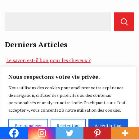
Derniers Articles
Le savon est-il bon pour les cheveux ?
Quels sont les avantages de l’épilation à la cire ?
Nous respectons votre vie privée.
Astuces pour cuire parfaitement vos légumes secs
Nous utilisons des cookies pour améliorer votre expérience
Crumble de courgettes au parmesan : une recette
de navigation, diffuser des publicités ou des contenus
savoureuse et facile
personnalisés et analyser notre trafic. En cliquant sur « Tout
accepter », vous consentez à notre utilisation des cookies.
Comment éliminer l’acné du visage causée par les
pellicules ?
Personnaliser
Rejeter tout
Accepter tout