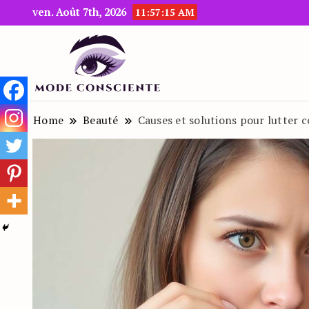
ven. Août 7th, 2026
11:57:16 AM
Le blog beauté et mode
Mode Consciente
Home
Beauté
Causes et solutions pour lutter 