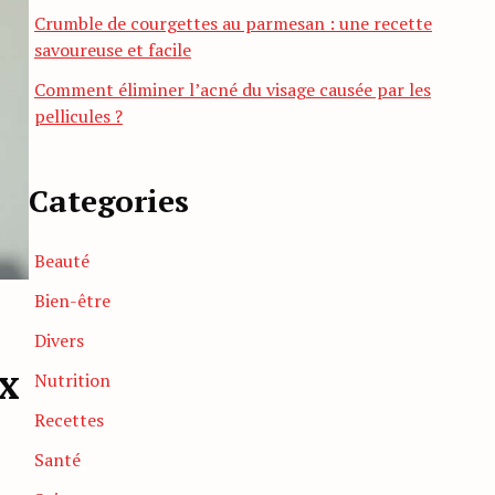
Crumble de courgettes au parmesan : une recette
savoureuse et facile
Comment éliminer l’acné du visage causée par les
pellicules ?
Categories
Beauté
Bien-être
Divers
ux
Nutrition
Recettes
Santé