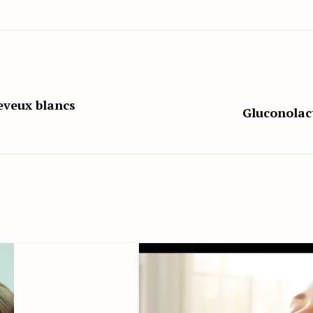
eveux blancs
Gluconolact