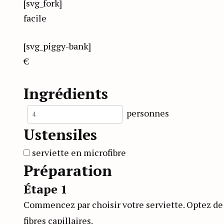
[svg_fork]
facile
[svg_piggy-bank]
€
Ingrédients
personnes
Ustensiles
serviette en microfibre
Préparation
Étape 1
Commencez par choisir votre serviette. Optez de 
fibres capillaires.