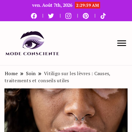
ven. Août 7th, 2026
2:30:01 AM
Le blog beauté et mode
Mode Consciente
Home
Soin
Vitiligo sur les lèvres : Causes,
traitements et conseils utiles