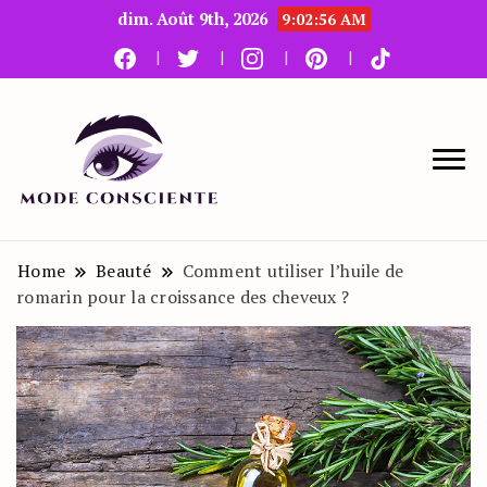
dim. Août 9th, 2026
9:02:57 AM
Le blog beauté et mode
Mode Consciente
Home
Beauté
Comment utiliser l’huile de
romarin pour la croissance des cheveux ?