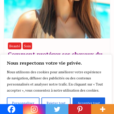
Beauté
Soin
Comment protéger ses cheveux du
chlore ?
Nous respectons votre vie privée.
By
Sahar Hafizah
03/08/2026
Nous utilisons des cookies pour améliorer votre expérience
de navigation, diffuser des publicités ou des contenus
personnalisés et analyser notre trafic. En cliquant sur « Tout
accepter », vous consentez à notre utilisation des cookies.
Laisser un commentaire
Personnaliser
Rejeter tout
Accepter tout