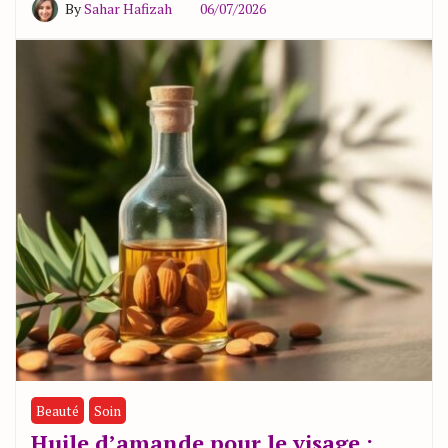
By
Sahar Hafizah
06/07/2026
Beauté
Soin
Huile d’amande pour le visage :