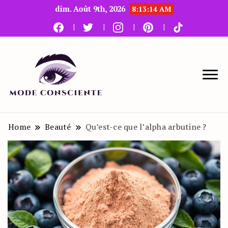
dim. Août 9th, 2026
8:13:15 AM
Le blog beauté et mode
Mode Consciente
Home
Beauté
Qu’est-ce que l’alpha arbutine ?