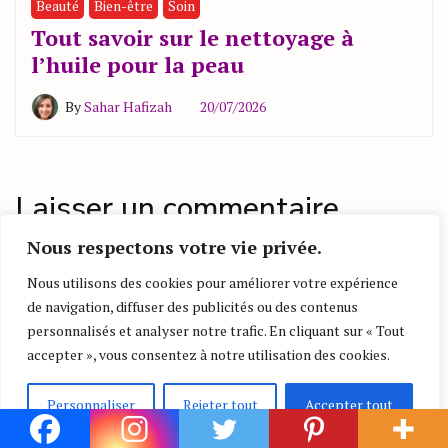
Beauté
Bien-être
Soin
Tout savoir sur le nettoyage à
l’huile pour la peau
By
Sahar Hafizah
20/07/2026
Laisser un commentaire
Nous respectons votre vie privée.
Commentaire
*
Nous utilisons des cookies pour améliorer votre expérience
de navigation, diffuser des publicités ou des contenus
personnalisés et analyser notre trafic. En cliquant sur « Tout
accepter », vous consentez à notre utilisation des cookies.
Personnaliser
Rejeter tout
Accepter tout