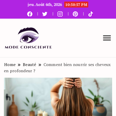
jeu. Août 6th, 2026
10:50:58 PM
Le blog beauté et mode
Mode Consciente
Home
Beauté
Comment bien nourrir ses cheveux
en profondeur ?