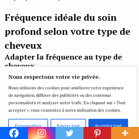
Fréquence idéale du soin
profond selon votre type de
cheveux
Adapter la fréquence au type de
cheveux
Chaque type de cheveux a une tolérance différente
Nous respectons votre vie privée.
au soin profond :
Nous utilisons des cookies pour améliorer votre expérience
de navigation, diffuser des publicités ou des contenus
personnalisés et analyser notre trafic. En cliquant sur « Tout
Cheveux fins et lisses : 1 à 2 fois par mois
accepter », vous consentez à notre utilisation des cookies.
Cheveux texturés et secs : 1 fois par semaine
Personnaliser
Rejeter tout
Accepter tout
Cheveux colorés : 2 à 3 fois par mois