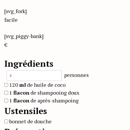
[svg_fork]
facile
[svg_piggy-bank]
€
Ingrédients
personnes
120
ml
de huile de coco
1
flacon
de shampooing doux
1
flacon
de après-shampoing
Ustensiles
bonnet de douche