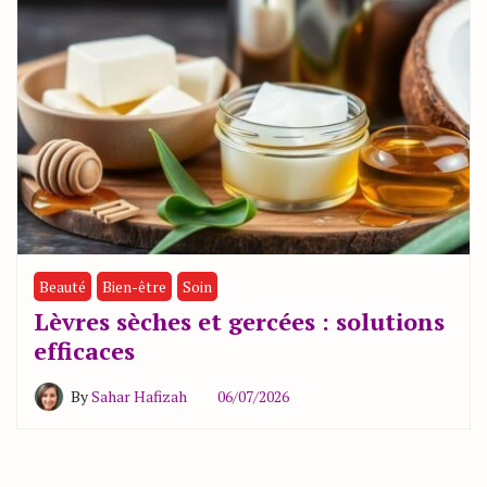
Beauté
Bien-être
Soin
Lèvres sèches et gercées : solutions
efficaces
By
Sahar Hafizah
06/07/2026