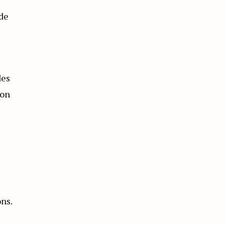
de
des
ion
ns.