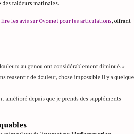
 des raideurs matinales.
e
lire les avis sur Ovomet pour les articulations
, offrant
douleurs au genou ont considérablement diminué. »
ns ressentir de douleur, chose impossible il y a quelque
ment amélioré depuis que je prends des suppléments
rquables
e miraculeux de l’ovomet sur l’
inflammation