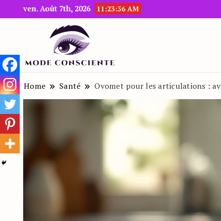
ven. Août 7th, 2026
11:23:37 AM
Le blog beauté et mode
Mode Consciente
Home
Santé
Ovomet pour les articulations : av