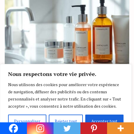
Nous respectons votre vie privée.
Nous utilisons des cookies pour améliorer votre expérience
Beauté
Soin
de navigation, diffuser des publicités ou des contenus
Rôle des tensioactifs dans les soins
personnalisés et analyser notre trafic. En cliquant sur « Tout
de la peau
accepter », vous consentez à notre utilisation des cookies.
By
Lundy Michaud
06/07/2026
Personnaliser
Rejeter tout
Accepter tout