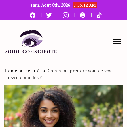
sam. Août 8th, 2026
7:55:13 AM
Le blog beauté et mode
Mode Consciente
Home
Beauté
Comment prendre soin de vos
cheveux bouclés ?