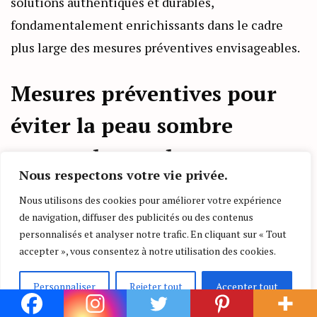
solutions authentiques et durables,
fondamentalement enrichissants dans le cadre
plus large des mesures préventives envisageables.
Mesures préventives pour
éviter la peau sombre
autour des ongles
Nous respectons votre vie privée.
Pratiques à adopter
Nous utilisons des cookies pour améliorer votre expérience
Pour éviter une détérioration continue de la
de navigation, diffuser des publicités ou des contenus
couleur de la peau autour des ongles, quelques
personnalisés et analyser notre trafic. En cliquant sur « Tout
habitudes spécifiques s’imposent :
accepter », vous consentez à notre utilisation des cookies.
Personnaliser
Rejeter tout
Accepter tout
Ne pas ronger ses ongles ni sucer son pouce