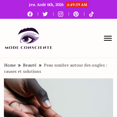
jeu. Août 6th, 2026
4:49:40 AM
Le blog beauté et mode
Mode Consciente
Home
Beauté
Peau sombre autour des ongles :
causes et solutions