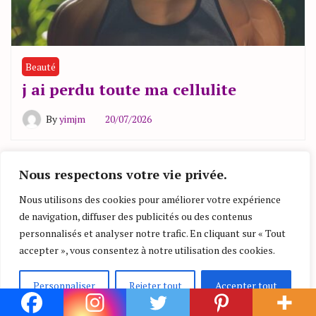
Beauté
j ai perdu toute ma cellulite
By
yimjm
20/07/2026
Nous respectons votre vie privée.
Laisser un commentaire
Nous utilisons des cookies pour améliorer votre expérience
de navigation, diffuser des publicités ou des contenus
personnalisés et analyser notre trafic. En cliquant sur « Tout
Commentaire
*
accepter », vous consentez à notre utilisation des cookies.
Personnaliser
Rejeter tout
Accepter tout