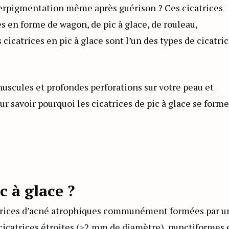
yperpigmentation même après guérison ? Ces cicatrices
es en forme de wagon, de pic à glace, de rouleau,
 cicatrices en pic à glace sont l’un des types de cicatri
nuscules et profondes perforations sur votre peau et
our savoir pourquoi les cicatrices de pic à glace se form
c à glace ?
icatrices d’acné atrophiques communément formées par u
cicatrices étroites (≥2 mm de diamètre), punctiformes 