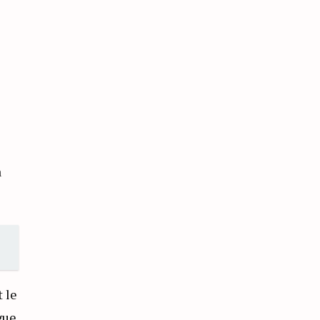
à
 le
gue