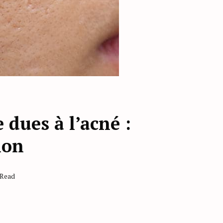
e dues à l’acné :
ion
 Read