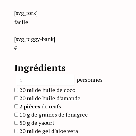
[svg_fork]
facile
[svg_piggy-bank]
€
Ingrédients
personnes
20
ml
de huile de coco
20
ml
de huile d’amande
2
pièces
de œufs
10
g
de graines de fenugrec
50
g
de yaourt
20
ml
de gel d’aloe vera