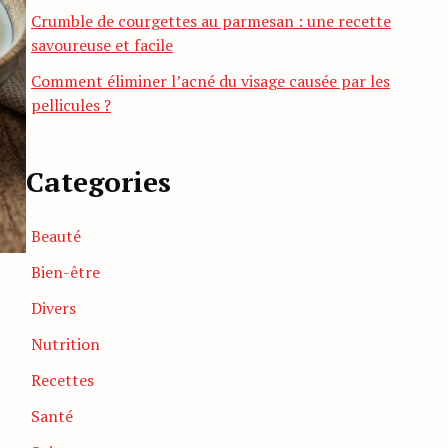
Crumble de courgettes au parmesan : une recette
savoureuse et facile
Comment éliminer l’acné du visage causée par les
pellicules ?
Categories
Beauté
Bien-être
Divers
Nutrition
Recettes
Santé