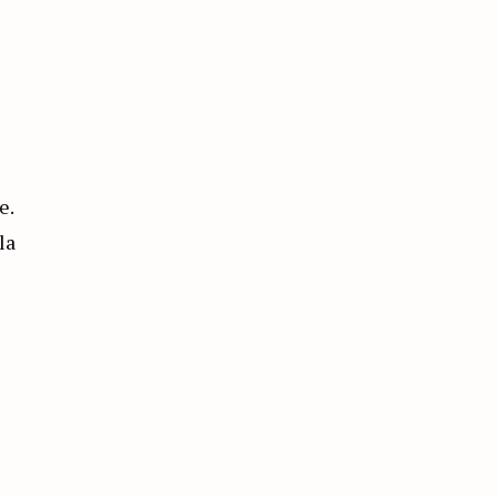
e.
la